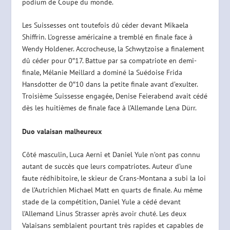
podium de Coupe du monde.
Les Suissesses ont toutefois dû céder devant Mikaela
Shiffrin. L’ogresse américaine a tremblé en finale face à
Wendy Holdener. Accrocheuse, la Schwytzoise a finalement
dû céder pour 0″17. Battue par sa compatriote en demi-
finale, Mélanie Meillard a dominé la Suédoise Frida
Hansdotter de 0″10 dans la petite finale avant d’exulter.
Troisième Suissesse engagée, Denise Feierabend avait cédé
dès les huitièmes de finale face à l’Allemande Lena Dürr.
Duo valaisan malheureux
Côté masculin, Luca Aerni et Daniel Yule n’ont pas connu
autant de succès que leurs compatriotes. Auteur d’une
faute rédhibitoire, le skieur de Crans-Montana a subi la loi
de l’Autrichien Michael Matt en quarts de finale. Au même
stade de la compétition, Daniel Yule a cédé devant
l’Allemand Linus Strasser après avoir chuté. Les deux
Valaisans semblaient pourtant très rapides et capables de