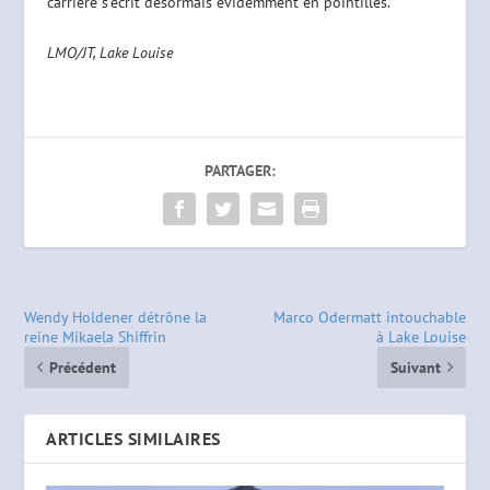
carrière s’écrit désormais évidemment en pointillés.
LMO/JT, Lake Louise
PARTAGER:
Wendy Holdener détrône la
Marco Odermatt intouchable
reine Mikaela Shiffrin
à Lake Louise
Précédent
Suivant
ARTICLES SIMILAIRES