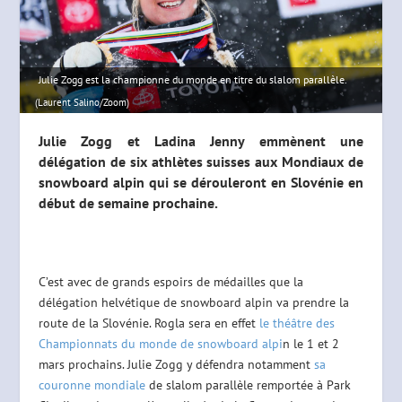
Julie Zogg est la championne du monde en titre du slalom parallèle.
(Laurent Salino/Zoom)
Julie Zogg et Ladina Jenny emmènent une
délégation de six athlètes suisses aux Mondiaux de
snowboard alpin qui se dérouleront en Slovénie en
début de semaine prochaine.
C’est avec de grands espoirs de médailles que la
délégation helvétique de snowboard alpin va prendre la
route de la Slovénie. Rogla sera en effet
le théâtre des
Championnats du monde de snowboard alpi
n le 1 et 2
mars prochains. Julie Zogg y défendra notamment
sa
couronne mondiale
de slalom parallèle remportée à Park