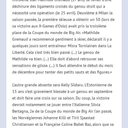
déchirure des ligaments croisés du genou droit qui a
nécessité une opération (le 25 avril). Deuxième à Milan la
saison passée, la première skieuse a obtenir un 50 (lors de
sa victoire aux X-Games d’Oslo) avait pris la troisième
place de la Coupe du monde de Big Air. «
Mathilde
Gremaud
a recommencé gentiment à skier, déclarait il y a
quelques jours sont entraîneur Misra Torniainen dans La
Liberté. Cela s’est très bien passé. (…) Le genou de
Mathilde
va bien. (…) Elle doit d’abord retrouver ses
sensations de glisse. (…) Il faut attendre le début du mois
de décembre pour tenter des petits sauts et des figures.»
L’autre grande absente sera Kelly Sildaru. L’Estonienne de
15 ans s’est gravement blessée à un genou en septembre
et doit faire une croix sur sa saison. Du coup, la victoire
devrait notamment se jouer entre l’Italienne Silvia
Bertagna, 2e de la Coupe du monde de Big Air l’an passé,
les Norvégiennes Johanne Killi et Tiril Sjaastad
Christiansen et la Française Coline Ballet Baz, alors que sa