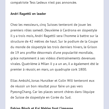
compatriote Tess Ledeux n’est pas annoncée.
Andri Ragettli en leader
Chez les messieurs, cinq Suisses tenteront de jouer les
premiers rôles samedi. Deuxième à Cardrona en slopestyle
il y a trois mois, Andri Ragettli sera l’homme à battre sur la
structure de 42 mètres de haut. Sur le podium de la Coupe
du monde de slopestyle les trois derniers hivers, le Grison
de 19 ans profite désormais d’une popularité mondiale,
grâce notamment à ses vidéos d’entraînements devenues
virales. Quatrième à Milan il y a un an, il a également été le
premier à réussir, en mars, un quadruple cork 1800.
Elias Ambühl, Jonas Hunziker et Colin Wili tenteront eux
de réussir un bon résultat pour faire un pas vers
PyeongChang. Car les places seront chères dans l’équipe
de Suisse de slopestyle en Corée du Sud.
Fabian Bösch et Kai Mahler font l’impasse