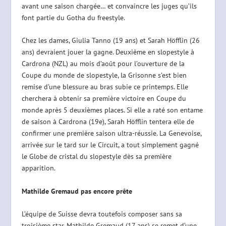
avant une saison chargée… et convaincre les juges qu’ils
font partie du Gotha du freestyle.
Chez les dames, Giulia Tanno (19 ans) et Sarah Höfflin (26
ans) devraient jouer la gagne. Deuxième en slopestyle à
Cardrona (NZL) au mois d’août pour l’ouverture de la
Coupe du monde de slopestyle, la Grisonne s’est bien
remise d’une blessure au bras subie ce printemps. Elle
cherchera à obtenir sa première victoire en Coupe du
monde après 5 deuxièmes places. Si elle a raté son entame
de saison à Cardrona (19e), Sarah Höfflin tentera elle de
confirmer une première saison ultra-réussie. La Genevoise,
arrivée sur le tard sur le Circuit, a tout simplement gagné
le Globe de cristal du slopestyle dès sa première
apparition.
Mathilde Gremaud pas encore prête
L’équipe de Suisse devra toutefois composer sans sa
troisième star. Mathilde Gremaud (17 ans) se remet d’une