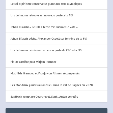
Le ski-alpinisme conserve sa place aux Jeux olympiques
Urs Lehmann retrouve un nouveau poste à la FIS
Johan Eliasch: « Le CIO a tenté d’influencer le vote »
Johan Eliasch déchu, Alexander Ospelt sur le trône de la FIS
Urs Lehmann démissionne de son poste de CEO à la FIS
Fin de carrière pour Mirjam Puchner
Mathilde Gremaud et Franjo von Allmen récompensés
Les Mondiaux juniors auront lieu dans le val de Bagnes en 2028
Saalbach remplace Courchevel, Sankt Anton se retire