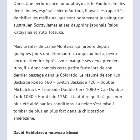
Open. Une performance honorable, mais le Vaudois, 3e des
demi-finales, espérait mieux. Surtout, il avait les capacités
de titiller les meilleurs, que sont notamment le vainqueur
australien Scotty James et ses dauphins japonais Raibu
Katayama et Yuto Totsuka.
Mais le rider de Crans-Montana, qui arbore depuis
quelques jours une étonnante « coupe au bol », devra
encore attendre. Après avoir manqué ses deux premiers
runs, il a donc commis cette petite faute lors de son
dernier passage dans le Colorado. Le résumé de son run:
Backside Rodeo 360 – Switch Backside 720 – Double
Michalchuck – Frontside Double Cork 1080 – Cab Double
Cork 1080 – Frontside 1260. Il faut dire qu’il n’a pas non
plus été aidé par les conditions. La neige s’est mise à
tomber de plus en plus fort dans la chic station
américaine.
David Hablützel à nouveau blessé