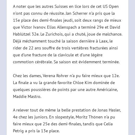
A noter que les autres Suisses en lice lors de cet US Open
n’ont pas connu de réussite. Jan Scherrer n’a pris que la
15e place des demi-finales jeudi, soit deux rangs de mieux
que Victor Ivanov. Elias Allenspach a terminé 29e et David
Hablützel 32e. Le Zurichois, qui a chuté, joue de malchance.
Déjà méchamment touché la saison dernière à Laax, le
rider de 22 ans souffre de trois vertèbres fracturées ainsi
que d’une fracture de la clavicule et d’une légère
commotion cérébrale. Sa saison est évidemment terminée.
Chez les dames, Verena Rohrer n’a pu faire mieux que 12e.
La finale a vu la grande favorite Chloe Kim dominée de
quelques poussières de points par une autre Américaine,
Maddie Mastro.
A relever tout de même la belle prestation de Jonas Hasler,
4e chez les juniors. En slopestyle, Moritz Thönen n’a pu
faire mieux que 25e des demi-finales, tandis que Celia
Petrig a pris la 13e place.