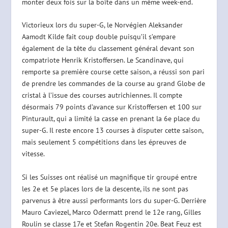
monter deux fois sur la boîte dans un même week-end.
Victorieux lors du super-G, le Norvégien Aleksander
Aamodt Kilde fait coup double puisqu’il s’empare
également de la tête du classement général devant son
compatriote Henrik Kristoffersen. Le Scandinave, qui
remporte sa première course cette saison, a réussi son pari
de prendre les commandes de la course au grand Globe de
cristal à l’issue des courses autrichiennes. Il compte
désormais 79 points d’avance sur Kristoffersen et 100 sur
Pinturault, qui a limité la casse en prenant la 6e place du
super-G. Il reste encore 13 courses à disputer cette saison,
mais seulement 5 compétitions dans les épreuves de
vitesse.
Si les Suisses ont réalisé un magnifique tir groupé entre
les 2e et 5e places lors de la descente, ils ne sont pas
parvenus à être aussi performants lors du super-G. Derrière
Mauro Caviezel, Marco Odermatt prend le 12e rang, Gilles
Roulin se classe 17e et Stefan Rogentin 20e. Beat Feuz est