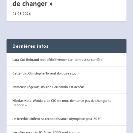
de changer »
21.03.2026
Dernières infos
Lara Gut-Behrami met définitivement un terme à sa carrière
Cette fois, Christophe Torrent doit dire stop
Immense légende, Roland Collombin est décédé
Nicolas Hale-Woods: « Le CIO ne nous demande pas de changer le
freeride »
Le freeride obtient sa reconnaissance olympique pour 2030
Les sites pour les JO Alpes 2030 sont connus