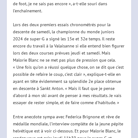
de foot, je ne sais pas encore », a-t-elle souri dans
l’enchaînement.
Lors des deux premiers essais chronométrés pour la
descente de samedi, la championne du monde juniors
2024 de super-G a signé les 15e et 32e temps. Il reste
encore du travail à la Valaisanne si elle entend bien figurer
lors des deux courses prévues jeudi et samedi. Mais
Malorie Blanc ne se met pas plus de pression que cela.
« Une fois qu’on a réussi quelque chose, on se dit que c’est
possible de refaire le coup, c’est clair », explique-t-elle en
ayant en tête évidemment sa splendide 2e place obtenue
en descente à Sankt Anton. « Mais il faut que je pense
d’abord à mon ski avant de penser à mes résultats. Je vais
essayer de rester simple, et de faire comme d’habitude. »
Entre anecdote sympa avec Federica Brignone et rêve de
médaille mondiale, l’interview complète de la jeune pépite
helvétique est à voir ci-dessous. Et pour Malorie Blanc, le
rendez-vous est pris: jeudi 11h30 pour le super-G et