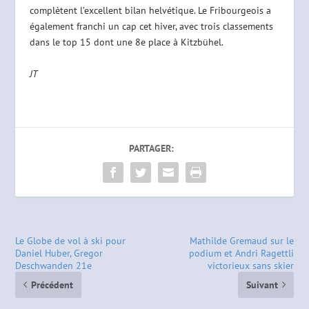
complètent l’excellent bilan helvétique. Le Fribourgeois a
également franchi un cap cet hiver, avec trois classements
dans le top 15 dont une 8e place à Kitzbühel.
JT
PARTAGER:
Le Globe de vol à ski pour
Mathilde Gremaud sur le
Daniel Huber, Gregor
podium et Andri Ragettli
Deschwanden 21e
victorieux sans skier
Précédent
Suivant