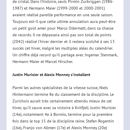
de cristal. Dans l’histoire, seuls Pirmin Zurbriggen (1986-
1987) et Hermann Maier (1999-2000 et 2000-2001)
avaient réalisé pareille performance en une seule saison.
Toujours est-il que cette ultime annulation aura peut-être
un petit goût amer pour Marco Odermatt, dans sa chasse
de records. Il ne dépassera ainsi pas son total de points
(2042) réalisé l’hiver dernier et il restera scotché à ses 13
succès cet hiver, malgré les multiples aléas du calendrier.
Un chiffre déjà record qu’il partage avec Ingemar Stenmark,
Hermann Maier et Marcel Hirscher.
Justin Murisier et Alexis Monney s’installent
Parmi les autres spécialistes de la vitesse suisse, Niels
Hintermann termine 8e du classement de la discipline. Le
Zurichois aurait très certainement attendu mieux de cet
hiver, qu’il sauve avec sa victoire à Kvitfjell. Justin Murisier
(14e), notamment 4e à Bormio, termine pour la première
fois dans le top 15 de la discipline reine. Stefan Rogentin
(16e), Franjo von Allmen (17e) et Alexis Monney (20e)