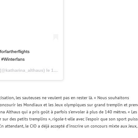
orfartherflights
e #Winterfans
(@katharina_althaus) le
12 Mars 2018 à 12 :40 PDT
sation, les sauteuses ne veulent pas en rester là. « Nous souhaitons
concourir les Mondiaux et les Jeux olympiques sur grand tremplin et pren
a Althaus qui a pris goût à parfois s’envoler à plus de 140 mètres. « Les
r sur des petits tremplins », rigole-t-elle avec l’espoir que son sport puis
n attendant, le CIO a déjà accepté d’inscrire un concours mixte aux Jeux,