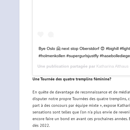
Bye Oslo 🤗 next stop Oberstdorf 😍 #bighill #fightf
#holmenkollen #supergurlsjustfly #hasebolledieg
Une publication partagée par
Katharina Althaus
Une Tournée des quatre tremplins féminine?
En quête de davantage de reconnaissance et de médiati
disputer notre propre Tournées des quatre tremplins, 
part à des concours par équipe mixte », expose Katharin
sensations sont telles que l’on n’a plus envie de reveni
encore faire un bond en avant ces prochaines années. E
dès 2022.