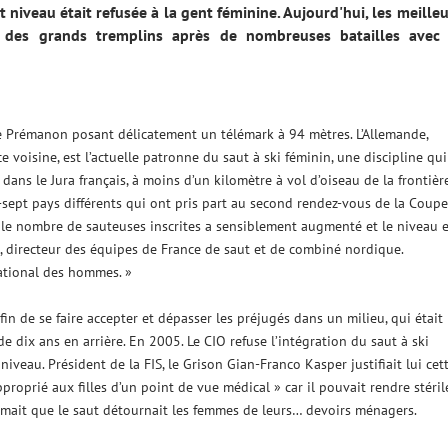
ut niveau était refusée à la gent féminine. Aujourd'hui, les meille
t des grands tremplins après de nombreuses batailles avec 
e Prémanon posant délicatement un télémark à 94 mètres. L’Allemande,
voisine, est l’actuelle patronne du saut à ski féminin, une discipline qui
ans le Jura français, à moins d’un kilomètre à vol d’oiseau de la frontièr
x-sept pays différents qui ont pris part au second rendez-vous de la Coup
, le nombre de sauteuses inscrites a sensiblement augmenté et le niveau e
 directeur des équipes de France de saut et de combiné nordique.
national des hommes. »
fin de se faire accepter et dépasser les préjugés dans un milieu, qui était
e dix ans en arrière. En 2005. Le CIO refuse l’intégration du saut à ski
au. Président de la FIS, le Grison Gian-Franco Kasper justifiait lui cet
pproprié aux filles d’un point de vue médical » car il pouvait rendre stéril
timait que le saut détournait les femmes de leurs… devoirs ménagers.