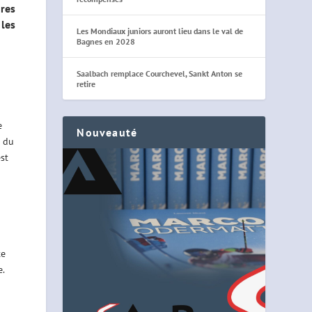
ures
les
Les Mondiaux juniors auront lieu dans le val de
Bagnes en 2028
Saalbach remplace Courchevel, Sankt Anton se
retire
e
Nouveauté
e du
st
te
e.