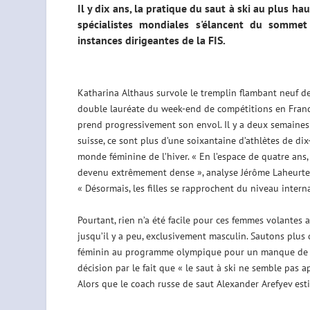
Il y dix ans, la pratique du saut à ski au plus ha
spécialistes mondiales s'élancent du somme
instances dirigeantes de la FIS.
Katharina Althaus survole le tremplin flambant neuf d
double lauréate du week-end de compétitions en France 
prend progressivement son envol. Il y a deux semaines d
suisse, ce sont plus d’une soixantaine d’athlètes de di
monde féminine de l’hiver. « En l’espace de quatre ans
devenu extrêmement dense », analyse Jérôme Laheurte,
« Désormais, les filles se rapprochent du niveau inter
Pourtant, rien n’a été facile pour ces femmes volantes a
jusqu’il y a peu, exclusivement masculin. Sautons plus d
féminin au programme olympique pour un manque de nive
décision par le fait que « le saut à ski ne semble pas a
Alors que le coach russe de saut Alexander Arefyev es