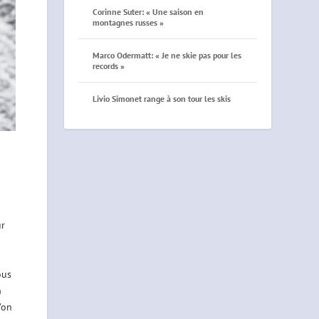
Corinne Suter: « Une saison en
montagnes russes »
Marco Odermatt: « Je ne skie pas pour les
records »
Livio Simonet range à son tour les skis
ur
ous
n
’on