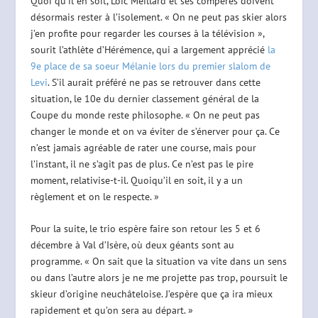
Quoi qu’il en soit, Loïc Meillard et ses compères doivent
désormais rester à l’isolement. « On ne peut pas skier alors
j’en profite pour regarder les courses à la télévision »,
sourit l’athlète d’Hérémence, qui a largement apprécié
la
9e place de sa soeur Mélanie lors du premier slalom de
Levi
. S’il aurait préféré ne pas se retrouver dans cette
situation, le 10e du dernier classement général de la
Coupe du monde reste philosophe. « On ne peut pas
changer le monde et on va éviter de s’énerver pour ça. Ce
n’est jamais agréable de rater une course, mais pour
l’instant, il ne s’agit pas de plus. Ce n’est pas le pire
moment, relativise-t-il. Quoiqu’il en soit, il y a un
règlement et on le respecte. »
Pour la suite, le trio espère faire son retour les 5 et 6
décembre à Val d’Isère, où deux géants sont au
programme. « On sait que la situation va vite dans un sens
ou dans l’autre alors je ne me projette pas trop, poursuit le
skieur d’origine neuchâteloise. J’espère que ça ira mieux
rapidement et qu’on sera au départ. »