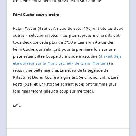
troisième entraînement prévu jeudi soit annulé.
Rémi Cuche peut y croire
Ralph Weber (42e) et Arnaud Boisset (49e) ont été les deux
autres « sélectionnables » les plus rapides même s’ils ont
tous deux concédé plus de 3″50 à Cameron Alexander.
Rémi Cuche, qui s’élançait pour la première fois sur une
piste estampillée Coupe du monde masculine (
il avait déjà
été ouvreur sur la Mont Lachaux de Crans-Montana
) a
réussi une belle manche. Le neveu de la légende de
Kitzbühel Didier Cuche a signé le 56e chrono. Enfin, Lars
Rösti (61e) et Christophe Torrent (65e) ont terminé plus
loin mais feront mieux à coup sûr mercredi.
LMO