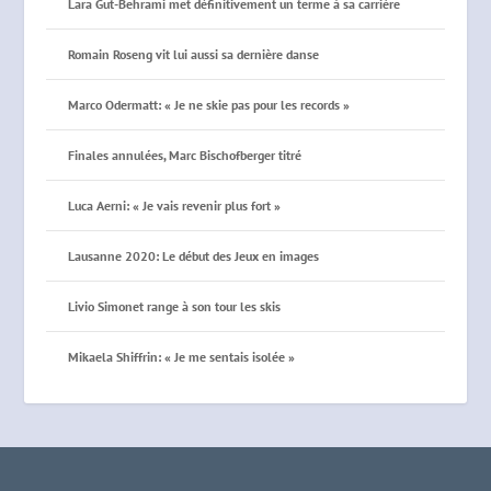
Lara Gut-Behrami met définitivement un terme à sa carrière
Romain Roseng vit lui aussi sa dernière danse
Marco Odermatt: « Je ne skie pas pour les records »
Finales annulées, Marc Bischofberger titré
Luca Aerni: « Je vais revenir plus fort »
Lausanne 2020: Le début des Jeux en images
Livio Simonet range à son tour les skis
Mikaela Shiffrin: « Je me sentais isolée »