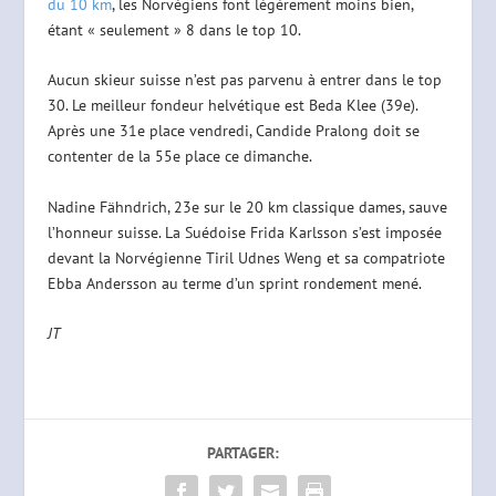
du 10 km
, les Norvégiens font légèrement moins bien,
étant « seulement » 8 dans le top 10.
Aucun skieur suisse n’est pas parvenu à entrer dans le top
30. Le meilleur fondeur helvétique est Beda Klee (39e).
Après une 31e place vendredi, Candide Pralong doit se
contenter de la 55e place ce dimanche.
Nadine Fähndrich, 23e sur le 20 km classique dames, sauve
l’honneur suisse. La Suédoise Frida Karlsson s’est imposée
devant la Norvégienne Tiril Udnes Weng et sa compatriote
Ebba Andersson au terme d’un sprint rondement mené.
JT
PARTAGER: