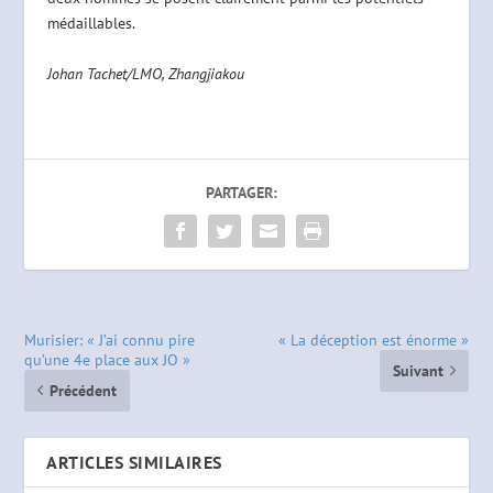
médaillables.
Johan Tachet/LMO, Zhangjiakou
PARTAGER:
Murisier: « J’ai connu pire
« La déception est énorme »
qu’une 4e place aux JO »
Suivant
Précédent
ARTICLES SIMILAIRES