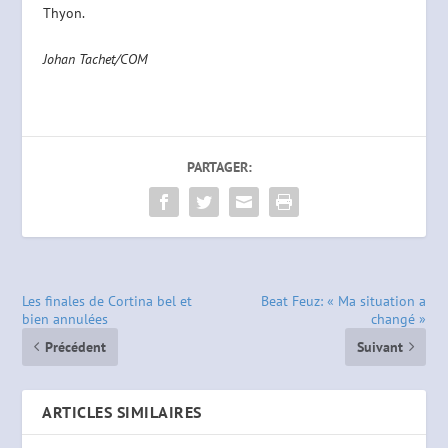
Thyon.
Johan Tachet/COM
PARTAGER:
Les finales de Cortina bel et
Beat Feuz: « Ma situation a
bien annulées
changé »
Précédent
Suivant
ARTICLES SIMILAIRES