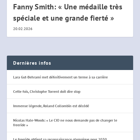
Fanny Smith: « Une médaille très
spéciale et une grande fierté »
20.02.2026
Dernières infos
Lara Gut-Behrami met définitivement un terme à sa carrière
Cette fois, Christophe Torrent doit dire stop
Immense légende, Roland Collombin est décédé
Nicolas Hale-Woods: « Le CIO ne nous demande pas de changer le
freeride »
Le freeride obtient sa reconnaissance olympique pour 2030