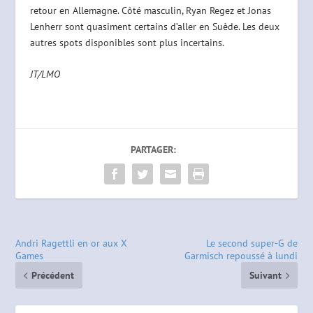
retour en Allemagne. Côté masculin, Ryan Regez et Jonas
Lenherr sont quasiment certains d’aller en Suède. Les deux
autres spots disponibles sont plus incertains.
JT/LMO
PARTAGER:
Andri Ragettli en or aux X
Le second super-G de
Games
Garmisch repoussé à lundi
Précédent
Suivant