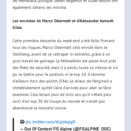
les Mondiaux, puisque Stefan Rogentin et Gilles Roulin ont
également obtenu les minima.
Les envolées de Marco Odermatt et d’Aleksander Aamodt
Kilde
Cette première descente du week-end a été folle. Prenant
tous les risques, Marco Odermatt s’est envolé dans le
Steilhang, avant de se rattraper in extremis, grâce à un
gros travail de gainage. Le Nidwaldien est passé tout près
des filets de sécurité, mais il a perdu toute sa vitesse et n’a
pu se battre pour le podium, ni le top 10. Il termine
d’ailleurs hors des points (54e). Le skieur de Hergiswil a
immédiatement quitté l’aire d’arrivée pour aller se faire
examiner. Cela faisait plus de trois ans qu’il n’était plus
sorti d’un top 30 de Coupe du monde et n’avait pas
abandonné la moindre course.
😱
pic.twitter.com/l6yjokqig9
— Out Of Context FIS Alpine (@FISALPINE_OOC)