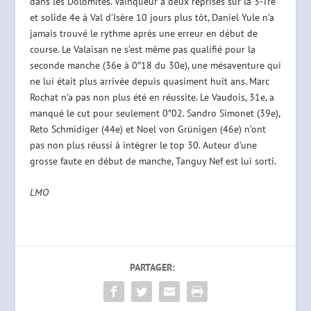
dans les Dolomites. Vainqueur à deux reprises sur la 3-Tre
et solide 4e à Val d’Isère 10 jours plus tôt, Daniel Yule n’a
jamais trouvé le rythme après une erreur en début de
course. Le Valaisan ne s’est même pas qualifié pour la
seconde manche (36e à 0″18 du 30e), une mésaventure qui
ne lui était plus arrivée depuis quasiment huit ans. Marc
Rochat n’a pas non plus été en réussite. Le Vaudois, 31e, a
manqué le cut pour seulement 0″02. Sandro Simonet (39e),
Reto Schmidiger (44e) et Noel von Grünigen (46e) n’ont
pas non plus réussi à intégrer le top 30. Auteur d’une
grosse faute en début de manche, Tanguy Nef est lui sorti.
LMO
PARTAGER: