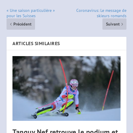
« Une saison particulière »
Coronavirus: Le message de
pour les Suisses
skieurs romands
Précédent
Suivant
ARTICLES SIMILAIRES
Tanguy Nef retrouve le podium et