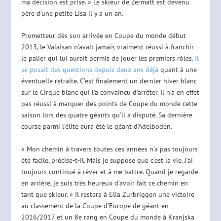
ma décision est prise. » Le skieur de Zermatt est devenu
père d’une petite Lisa il y a un an.
Prometteur dès son arrivée en Coupe du monde début
2013, le Valaisan n’avait jamais vraiment réussi à franchir
le palier qui lui aurait permis de jouer les premiers rôles.
Il
se posait des questions depuis deux ans déjà
quant à une
éventuelle retraite. C’est finalement un dernier hiver blanc
sur le Cirque blanc qui l’a convaincu d’arrêter. Il n’a en effet
pas réussi à marquer des points de Coupe du monde cette
saison lors des quatre géants qu’il a disputé. Sa dernière
course parmi l’élite aura été le géant d’Adelboden.
« Mon chemin à travers toutes ces années n’a pas toujours
été facile, précise-t-il. Mais je suppose que c’est la vie. J’ai
toujours continué à rêver et à me battre. Quand je regarde
en arrière, je suis très heureux d’avoir fait ce chemin en
tant que skieur. » Il restera à Elia Zurbriggen une victoire
au classement de la Coupe d’Europe de géant en
2016/2017 et un 8e rang en Coupe du monde à Kranjska