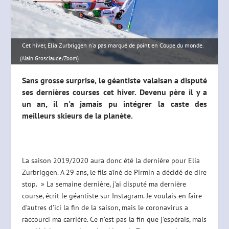
Cet hiver, Elia Zurbriggen n'a pas marqué de point en Coupe du monde.
(Alain Grosclaude/Zoom)
Sans grosse surprise, le géantiste valaisan a disputé
ses dernières courses cet hiver. Devenu père il y a
un an, il n'a jamais pu intégrer la caste des
meilleurs skieurs de la planète.
La saison 2019/2020 aura donc été la dernière pour Elia
Zurbriggen. A 29 ans, le fils aîné de Pirmin a décidé de dire
stop. » La semaine dernière, j’ai disputé ma dernière
course, écrit le géantiste sur Instagram. Je voulais en faire
d’autres d’ici la fin de la saison, mais le coronavirus a
raccourci ma carrière. Ce n’est pas la fin que j’espérais, mais