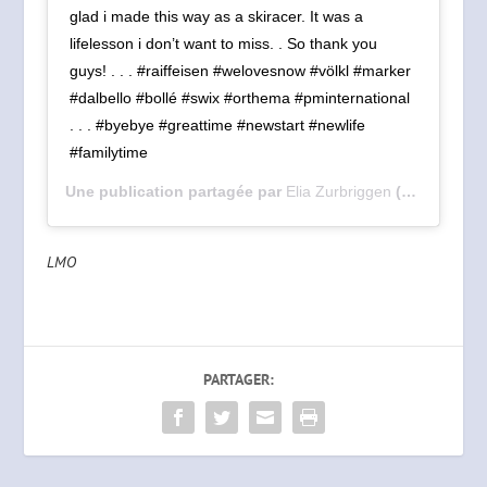
glad i made this way as a skiracer. It was a
lifelesson i don’t want to miss. . So thank you
guys! . . . #raiffeisen #welovesnow #völkl #marker
#dalbello #bollé #swix #orthema #pminternational
. . . #byebye #greattime #newstart #newlife
#familytime
Une publication partagée par
Elia Zurbriggen
(@elia_zurbriggen) le
LMO
PARTAGER: