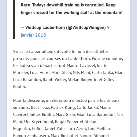
Race. Todays downhill training is cancelled. Keep
finger crossed for the working staff at the mountain!
— Weltcup Lauberhorn (@WeltcupWengen)
9
janvier 2018
Swiss Ski a par ailleurs dévoilé le nom des athlètes
présents pour les courses du Lauberhorn. Pour le combiné,
les Suisses au départ seront Mauro Caviezel, Justin
Murisier, Luca Aerni, Marc Gisin, Nils Mani, Carlo Janka, Gian
Luca Barandun, Ralph Weber, Stefan Rogentin et Gilles
Roulin.
Pour la descente, un choix sera effectué parmi les skieurs
suivants: Beat Feuz, Patrick Küng, Carlo Janka, Mauro
Caviezel, Gilles Roulin, Marc Gisin, Gian Luca Barandun, Nils
Mani, Urs Kryenbuehl, Ralph Weber et Stefan
Rogentin. Enfin, Daniel Yule, Luca Aerni, Loïc Meillard,
Ramon Zenhäusern, Marc Rochat et Sandro Simonet