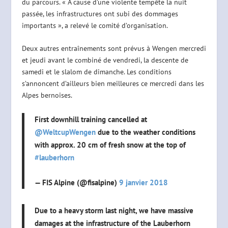
du parcours. « A cause d’une violente tempête la nuit
passée, les infrastructures ont subi des dommages
importants », a relevé le comité d’organisation.
Deux autres entraînements sont prévus à Wengen mercredi
et jeudi avant le combiné de vendredi, la descente de
samedi et le slalom de dimanche. Les conditions
s’annoncent d’ailleurs bien meilleures ce mercredi dans les
Alpes bernoises.
First downhill training cancelled at
@WeltcupWengen
due to the weather conditions
with approx. 20 cm of fresh snow at the top of
#lauberhorn
— FIS Alpine (@fisalpine)
9 janvier 2018
Due to a heavy storm last night, we have massive
damages at the infrastructure of the Lauberhorn