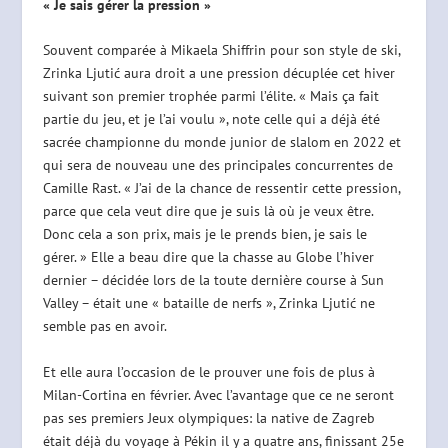
« Je sais gérer la pression »
Souvent comparée à Mikaela Shiffrin pour son style de ski,
Zrinka Ljutić aura droit a une pression décuplée cet hiver
suivant son premier trophée parmi l’élite. « Mais ça fait
partie du jeu, et je l’ai voulu », note celle qui a déjà été
sacrée championne du monde junior de slalom en 2022 et
qui sera de nouveau une des principales concurrentes de
Camille Rast. « J’ai de la chance de ressentir cette pression,
parce que cela veut dire que je suis là où je veux être.
Donc cela a son prix, mais je le prends bien, je sais le
gérer. » Elle a beau dire que la chasse au Globe l’hiver
dernier – décidée lors de la toute dernière course à Sun
Valley – était une « bataille de nerfs », Zrinka Ljutić ne
semble pas en avoir.
Et elle aura l’occasion de le prouver une fois de plus à
Milan-Cortina en février. Avec l’avantage que ce ne seront
pas ses premiers Jeux olympiques: la native de Zagreb
était déjà du voyage à Pékin il y a quatre ans, finissant 25e