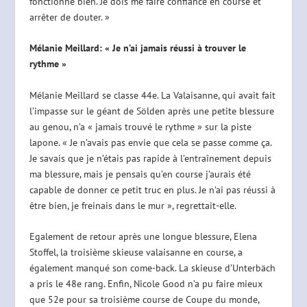
fonctionne bien. Je dois me faire confiance en course et
arrêter de douter. »
Mélanie Meillard: « Je n’ai jamais réussi à trouver le
rythme »
Mélanie Meillard se classe 44e. La Valaisanne, qui avait fait
l’impasse sur le géant de Sölden après une petite blessure
au genou, n’a « jamais trouvé le rythme » sur la piste
lapone. « Je n’avais pas envie que cela se passe comme ça.
Je savais que je n’étais pas rapide à l’entraînement depuis
ma blessure, mais je pensais qu’en course j’aurais été
capable de donner ce petit truc en plus. Je n’ai pas réussi à
être bien, je freinais dans le mur », regrettait-elle.
Egalement de retour après une longue blessure, Elena
Stoffel, la troisième skieuse valaisanne en course, a
également manqué son come-back. La skieuse d’Unterbäch
a pris le 48e rang. Enfin, Nicole Good n’a pu faire mieux
que 52e pour sa troisième course de Coupe du monde,