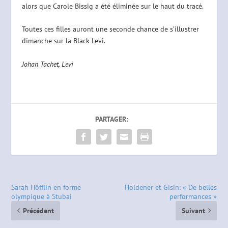
alors que Carole Bissig a été éliminée sur le haut du tracé.
Toutes ces filles auront une seconde chance de s’illustrer
dimanche sur la Black Levi.
Johan Tachet, Levi
PARTAGER:
Sarah Höfflin en forme
Holdener et Gisin: « De belles
olympique à Stubai
performances »
Précédent
Suivant