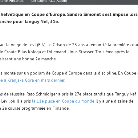
uté en Finlande.
(Christophe Pallot/Zoom)
 helvétique en Coupe d'Europe. Sandro Simonet s'est imposé lor
vanche pour Tanguy Nef, 31e.
ur la neige de Levi (FIN). Le Grison de 23 ans a remporté la première cou
e Croate Elias Kolega et l’Allemand Linus Strasser. Troisième après le
ussissant une bonne 2e manche.
is monté sur un podium de Coupe d’Europe dans la discipline. En Coupe
e à Kranjska Gora en mars dernier
.
 de réussite. Reto Schmidiger a pris la 27e place tandis que Tanguy Nef
Levi, où il a pris
la 11e place en Coupe du monde
il y a une dizaine de
la 2e course programmée en Finlande.