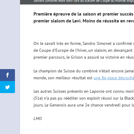
Sandro Simonet était sorti lors du slalom de Coupe du monde disp
Première épreuve de la saison et premier succès
premier slalom de Levi. Moins de réussite en re
On le savait très en forme, Sandro Simonet a confirmé s
de Coupe d’Europe de l’hiver, un slalom, en devançant l
premier parcours, le Grison a assuré sa victoire en ré
Le champion de Suisse du combiné n’était encore jama
monde, son meilleur résultat est
une 8e place décroché
Les autres Suisses présents en Laponie ont connu moins
(31e) n’a pas pu rééditer son exploit réussi sur la Black 
jours. Le Genevois aura une 2e chance vendredi pour 
LMO