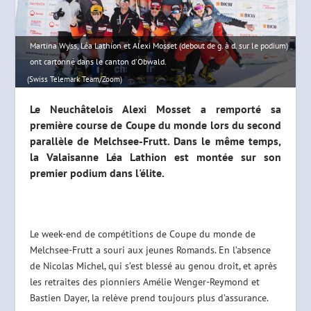
Martina Wyss, Léa Lathion et Alexi Mosset (debout de g. à d. sur le podium)
ont cartonné dans le canton d'Obwald.
(Swiss Telemark Team/Zoom)
Le Neuchâtelois Alexi Mosset a remporté sa
première course de Coupe du monde lors du second
parallèle de Melchsee-Frutt. Dans le même temps,
la Valaisanne Léa Lathion est montée sur son
premier podium dans l'élite.
Le week-end de compétitions de Coupe du monde de
Melchsee-Frutt a souri aux jeunes Romands. En l’absence
de Nicolas Michel, qui s’est blessé au genou droit, et après
les retraites des pionniers Amélie Wenger-Reymond et
Bastien Dayer, la relève prend toujours plus d’assurance.