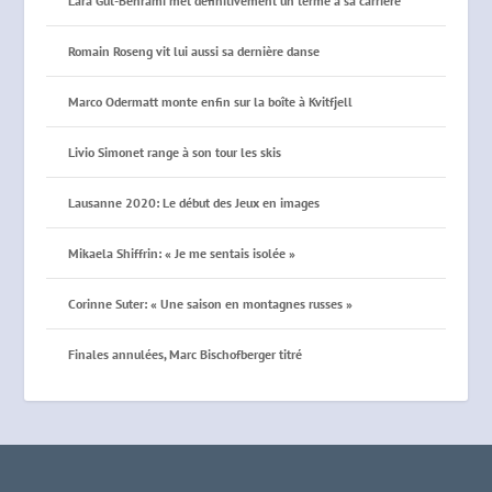
Lara Gut-Behrami met définitivement un terme à sa carrière
Romain Roseng vit lui aussi sa dernière danse
Marco Odermatt monte enfin sur la boîte à Kvitfjell
Livio Simonet range à son tour les skis
Lausanne 2020: Le début des Jeux en images
Mikaela Shiffrin: « Je me sentais isolée »
Corinne Suter: « Une saison en montagnes russes »
Finales annulées, Marc Bischofberger titré