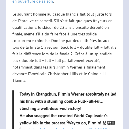
en ouverture de saison
.
Le souriant homme au casque blanc a fait tout juste lors
de l’épreuve ce samedi. S’il s’est fait quelques frayeurs en
qualifications, le skieur de 23 ans a ensuite déroulé en
finale, même s’il a dû faire face à une très solide
concurrence chinoise. Dominé par deux athlètes locaux
lors de la finale 1 avec son back full – double full – full, il a
fait la différence lors de la finale 2. Grâce à un splendide
back double full – full – full parfaitement exécuté,
notamment dans les airs, Pirmin Werner a finalement
devancé l’Américain Christopher Lillis et le Chinois Li
Tianma.
Today in Changchun, Pirmin Werner absolutely nailed
his final with a stunning double Full-Full-Full,
clinching a well-deserved victory!
He also snagged the coveted World Cup leader’s
yellow bib in the process.⁰Way to go, Pirmin! 🥇👏🏻