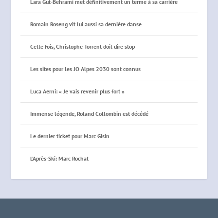
Lara Gut-Behrami met définitivement un terme à sa carrière
Romain Roseng vit lui aussi sa dernière danse
Cette fois, Christophe Torrent doit dire stop
Les sites pour les JO Alpes 2030 sont connus
Luca Aerni: « Je vais revenir plus fort »
Immense légende, Roland Collombin est décédé
Le dernier ticket pour Marc Gisin
L’Après-Ski: Marc Rochat