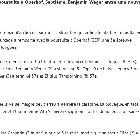
a poursuite à Oberhof. Septième, Benjamin Weger entre une nouv
’un roman d’action est surtout la situation qui anime le biathlon mondial e
ourcade a remporté avec la poursuite d’Oberhof (GER) une 3e épreuve
 longues.
é de sa réussite au tir (1 faute) pour devancer Johannes Thingnes Boe (3),
eptième, Benjamin Weger (2) a signé son 5e Top 10 de l’hiver. Jeremy Finel
ner (3) a terminé 37e et Eligius Tambornino (8) 57e.
la veille, malgré deux erreurs derrière la carabine. La Slovaque, en tête
rer et l’Ukrainienne Vita Semerenko, qui ont toutes deux réussi un sans-
ina Gasparin (3 fautes) a pris le 31e rang, tandis que sa soeur Elisa (2) a