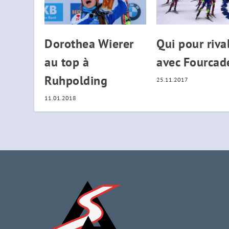
Dorothea Wierer
Qui pour riva
au top à
avec Fourcad
Ruhpolding
25.11.2017
11.01.2018