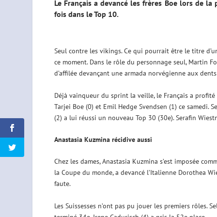
Le Français a devancé les frères Boe lors de l
fois dans le Top 10.
Seul contre les vikings. Ce qui pourrait être le titre d
ce moment. Dans le rôle du personnage seul, Martin F
d’affilée devançant une armada norvégienne aux dents
Déjà vainqueur du sprint la veille, le Français a profit
Tarjei Boe (0) et Emil Hedge Svendsen (1) ce samedi. S
(2) a lui réussi un nouveau Top 30 (30e). Serafin Wiest
Anastasia Kuzmina récidive aussi
Chez les dames, Anastasia Kuzmina s’est imposée comme 
la Coupe du monde, a devancé l’Italienne Dorothea Wie
faute.
Les Suissesses n’ont pas pu jouer les premiers rôles. Sel
terminé 34e. Irene Cadurisch (4) a pris la 52e place.