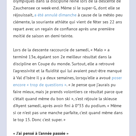
olympiques dans la discipline reine lors de la descente de
Zauchensee ce week-end. Même si le super-G, dont elle se
réjouissait,
a été annulé dimanche
à cause de la météo peu
clémente, la souriante athlète qui vient de fêter ses 22 ans
repart avec un regain de confiance après une première
moitié de saison en demi-teinte.
Lors de la descente raccourcie de samedi, « Malo » a
terminé 13e, égalant son 2e meilleur résultat dans la
discipline en Coupe du monde. Surtout, elle a retrouvé
l’agressivité et la fluidité qui lui avaient peut-être manqué
à Val d’Isère il y a deux semaines, lorsqu’elle a avoué
poser
encore « trop de questions »
. « Je pense que j’aurais pu
faire mieux, mais je prends volontiers ce résultat parce que
c’était quand même du bon ski », s’est réjouie la skieuse
d’Ayent samedi, après avoir fini à 0″33 du podium. « Même
si ce n’est pas une manche parfaite, c’est quand même dans
le top 15. Donc c’est super. »
« J’ai pensé à l’année passée »