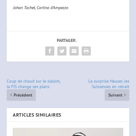
Johan Tachet, Cortina d’Ampezzo
PARTAGER:
Coup de chaud sur le slalom,
La surprise Hauser, les
la FIS change ses plans
Suissesses en retrait
Précédent
Suivant
ARTICLES SIMILAIRES