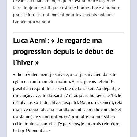
devant qu’il faut changer qui on est ou notre façon de
faire. Toujours est-il que c’est une bonne chose à prendre
pour le futur et notamment pour les Jeux olympiques
l’année prochaine. »
Luca Aerni: « Je regarde ma
progression depuis le début de
l’hiver »
« Bien évidemment je suis déçu car je suis bien dans le
rythme avant mon élimination. Après, je vais retenir le
positif au regard de l’ensemble de la saison. Au départ, je
m’élançais avec le dossard 57 et aujourd’hui avec le 18. Je
n’étais pas sorti de l’hiver jusqu’ici. Malheureusement, cela
m’arrive deux fois aux Mondiaux (ndlr: lors du combiné et
du slalom). Je veux continuer à produire du bon ski en
cette fin de saison et si j’y parviens, je pourrais réintégrer
le top 15 mondial. »