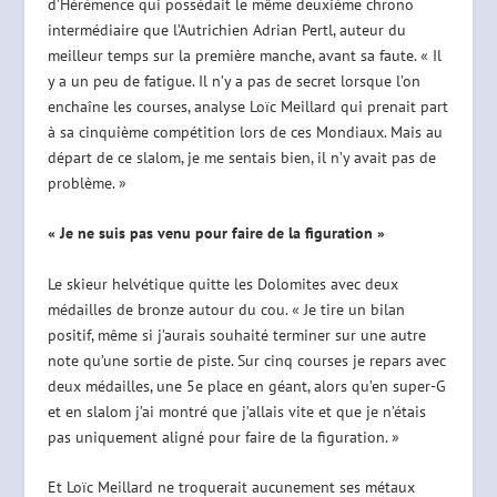
d’Hérémence qui possédait le même deuxième chrono
intermédiaire que l’Autrichien Adrian Pertl, auteur du
meilleur temps sur la première manche, avant sa faute. « Il
y a un peu de fatigue. Il n’y a pas de secret lorsque l’on
enchaîne les courses, analyse Loïc Meillard qui prenait part
à sa cinquième compétition lors de ces Mondiaux. Mais au
départ de ce slalom, je me sentais bien, il n’y avait pas de
problème. »
« Je ne suis pas venu pour faire de la figuration »
Le skieur helvétique quitte les Dolomites avec deux
médailles de bronze autour du cou. « Je tire un bilan
positif, même si j’aurais souhaité terminer sur une autre
note qu’une sortie de piste. Sur cinq courses je repars avec
deux médailles, une 5e place en géant, alors qu’en super-G
et en slalom j’ai montré que j’allais vite et que je n’étais
pas uniquement aligné pour faire de la figuration. »
Et Loïc Meillard ne troquerait aucunement ses métaux