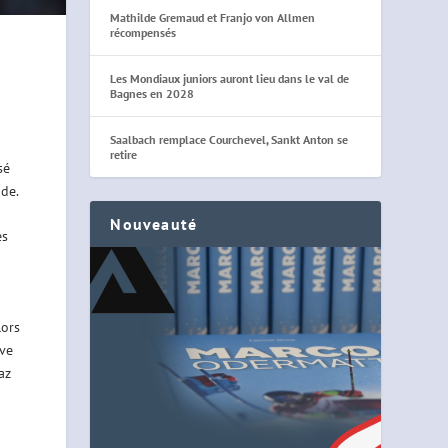
Mathilde Gremaud et Franjo von Allmen
récompensés
Les Mondiaux juniors auront lieu dans le val de
Bagnes en 2028
Saalbach remplace Courchevel, Sankt Anton se
retire
sé
nde.
Nouveauté
es
lors
uve
az