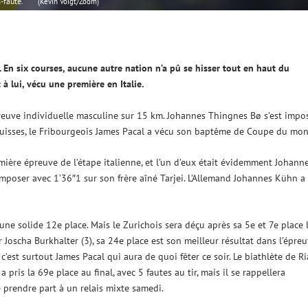
-faute.
(Kevin Voigt/Zoom)
En six courses, aucune autre nation n’a pû se hisser tout en haut du
à lui, vécu une première en Italie.
’épreuve individuelle masculine sur 15 km. Johannes Thingnes Bø s’est impo
Suisses, le Fribourgeois James Pacal a vécu son baptême de Coupe du mo
mière épreuve de l’étape italienne, et l’un d’eux était évidemment Johann
mposer avec 1’36″1 sur son frère aîné Tarjei. L’Allemand Johannes Kühn a
 une solide 12e place. Mais le Zurichois sera déçu après sa 5e et 7e place 
 Joscha Burkhalter (3), sa 24e place est son meilleur résultat dans l’épre
’est surtout James Pacal qui aura de quoi fêter ce soir. Le biathlète de Ri
pris la 69e place au final, avec 5 fautes au tir, mais il se rappellera
 prendre part à un relais mixte samedi.