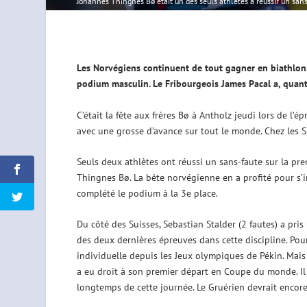
Johannes Thingnes Bø était un des seuls athlètes à réussir un sans
Les Norvégiens continuent de tout gagner en biathlon. 
podium masculin. Le Fribourgeois James Pacal a, quant 
C’était la fête aux frères Bø à Antholz jeudi lors de l
avec une grosse d’avance sur tout le monde. Chez les 
Seuls deux athlètes ont réussi un sans-faute sur la pre
Thingnes Bø. La bête norvégienne en a profité pour s’i
complété le podium à la 3e place.
Du côté des Suisses, Sebastian Stalder (2 fautes) a pris
des deux dernières épreuves dans cette discipline. Pour
individuelle depuis les Jeux olympiques de Pékin. Mais c
a eu droit à son premier départ en Coupe du monde. Il a 
longtemps de cette journée. Le Gruérien devrait encore