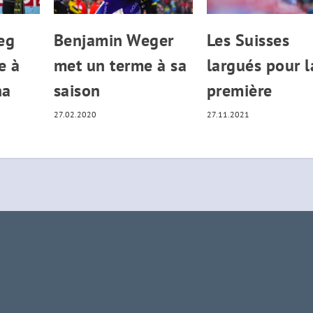
eg
Benjamin Weger
Les Suisses
e à
met un terme à sa
largués pour l
na
saison
première
27.02.2020
27.11.2021