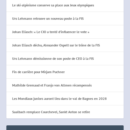
Le ski-alpinisme conserve sa place aux Jeux olympiques
Urs Lehmann retrouve un nouveau poste à la FIS
Johan Eliasch: « Le CIO a tenté d’influencer le vote »
Johan Eliasch déchu, Alexander Ospelt sur le trône de la FIS
Urs Lehmann démissionne de son poste de CEO à la FIS
Fin de carrière pour Mirjam Puchner
Mathilde Gremaud et Franjo von Allmen récompensés
Les Mondiaux juniors auront lieu dans le val de Bagnes en 2028
Saalbach remplace Courchevel, Sankt Anton se retire