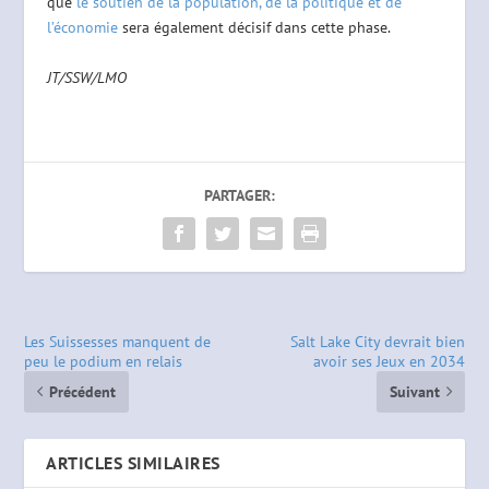
que
le soutien de la population, de la politique et de
l’économie
sera également décisif dans cette phase.
JT/SSW/LMO
PARTAGER:
Les Suissesses manquent de
Salt Lake City devrait bien
peu le podium en relais
avoir ses Jeux en 2034
Précédent
Suivant
ARTICLES SIMILAIRES