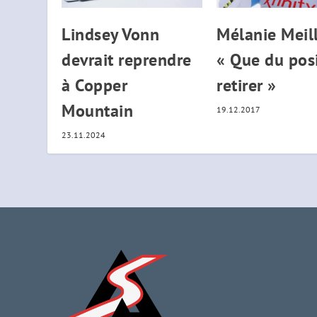
Lindsey Vonn
Mélanie Meill
devrait reprendre
« Que du posi
à Copper
retirer »
Mountain
19.12.2017
23.11.2024