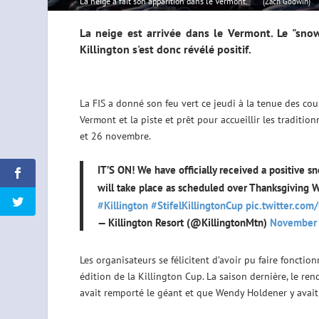
La neige a fait son apparition dans le Vermont.
(Zach Godwin)
La neige est arrivée dans le Vermont. Le "sn
Killington s'est donc révélé positif.
La FIS a donné son feu vert ce jeudi à la tenue des co
Vermont et la piste et prêt pour accueillir les traditi
et 26 novembre.
IT’S ON! We have officially received a positive
will take place as scheduled over Thanksgiving W
#Killington
#StifelKillingtonCup
pic.twitter.co
— Killington Resort (@KillingtonMtn)
November
Les organisateurs se félicitent d’avoir pu faire fonctio
édition de la Killington Cup. La saison dernière, le r
avait remporté le géant et que Wendy Holdener y avai