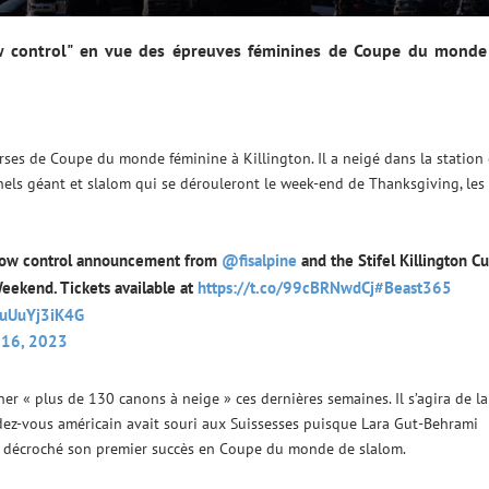
ow control" en vue des épreuves féminines de Coupe du monde
urses de Coupe du monde féminine à Killington. Il a neigé dans la station
onnels géant et slalom qui se dérouleront le week-end de Thanksgiving, les
 snow control announcement from
@fisalpine
and the Stifel Killington C
eekend. Tickets available at
https://t.co/99cBRNwdCj
#Beast365
m/uUuYj3iK4G
 16, 2023
nner « plus de 130 canons à neige » ces dernières semaines. Il s’agira de la
endez-vous américain avait souri aux Suissesses puisque Lara Gut-Behrami
t décroché son premier succès en Coupe du monde de slalom.