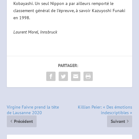
Kobayashi. Un seul Nippon a par ailleurs remporté le
classement général de l’épreuve, à savoir Kazuyoshi Funaki
en 1998.
Laurent Morel, Innsbruck
PARTAGER:
Virgine Faivre prend la tête
Killian Peier: « Des émotions
de Lausanne 2020
indescriptibles »
Précédent
Suivant