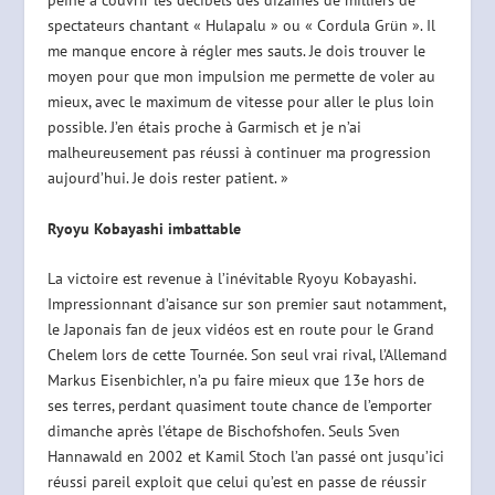
peine à couvrir les décibels des dizaines de milliers de
spectateurs chantant « Hulapalu » ou « Cordula Grün ». Il
me manque encore à régler mes sauts. Je dois trouver le
moyen pour que mon impulsion me permette de voler au
mieux, avec le maximum de vitesse pour aller le plus loin
possible. J’en étais proche à Garmisch et je n’ai
malheureusement pas réussi à continuer ma progression
aujourd’hui. Je dois rester patient. »
Ryoyu Kobayashi imbattable
La victoire est revenue à l’inévitable Ryoyu Kobayashi.
Impressionnant d’aisance sur son premier saut notamment,
le Japonais fan de jeux vidéos est en route pour le Grand
Chelem lors de cette Tournée. Son seul vrai rival, l’Allemand
Markus Eisenbichler, n’a pu faire mieux que 13e hors de
ses terres, perdant quasiment toute chance de l’emporter
dimanche après l’étape de Bischofshofen. Seuls Sven
Hannawald en 2002 et Kamil Stoch l’an passé ont jusqu’ici
réussi pareil exploit que celui qu’est en passe de réussir