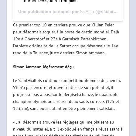
#TourneeDesQuatreTremplins
Une publication partagée par
SkiActu
(@skiactu) le
4 Jan
Ce premier top 10 en carrière prouve que Killian Peier
peut désormais toquer à la porte de gratin mondial. Déjà
19e à Oberstdorf et 23e à Garmisch-Partenkirchen,
l’athlète originaire de La Sarraz occupe désormais le 14e
rang de la Tournée, juste derrière Simon Ammann.
Simon Ammann légèrement déçu
Le Saint-Gallois continue son petit bonhomme de chemin.
S’il n’a pas encore retrouvé l’entier de son potentiel, il
progresse pas à pas. Sur le Bergiselschanze, le quadruple
champion olympique a réussi deux sauts corrects (125 et
123,5m), sans pour autant en être pleinement satisfait.
« J’ai désormais trouvé les réglages qui me plaisent au
niveau du matériel, a-t-il expliqué en français réussissant à