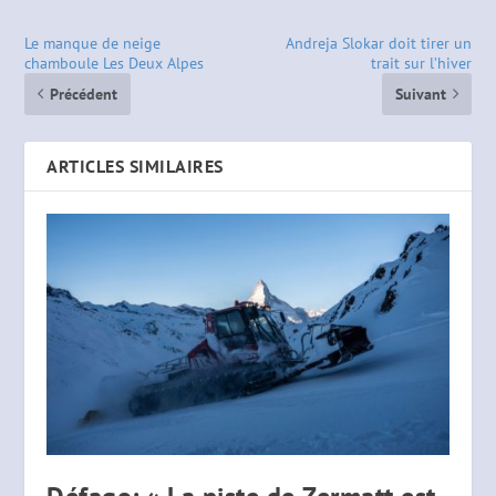
Le manque de neige
Andreja Slokar doit tirer un
chamboule Les Deux Alpes
trait sur l’hiver
Précédent
Suivant
ARTICLES SIMILAIRES