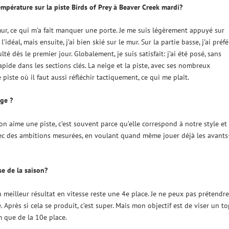
mpérature sur la piste Birds of Prey à Beaver Creek mardi?
 mur, ce qui m’a fait manquer une porte. Je me suis légèrement appuyé sur
l’idéal, mais ensuite, j’ai bien skié sur le mur. Sur la partie basse, j’ai préfé
té dès le premier jour. Globalement, je suis satisfait: j’ai été posé, sans
pide dans les sections clés. La neige et la piste, avec ses nombreux
iste où il faut aussi réfléchir tactiquement, ce qui me plaît.
age ?
 on aime une piste, c’est souvent parce qu’elle correspond à notre style et
avec des ambitions mesurées, en voulant quand même jouer déjà les avants
se de la saison?
n meilleur résultat en vitesse reste une 4e place. Je ne peux pas prétendre
te. Après si cela se produit, c’est super. Mais mon objectif est de viser un t
 que de la 10e place.