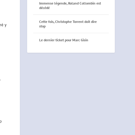
Immense légende, Roland Collombin est
décédé
Cette fois, Christophe Torrent doit dire
ré y
stop
Le dernier ticket pour Marc Gisin
-
op