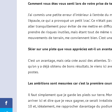
Comment vous êtes vous senti lors de votre prise de te
J’ai commis une petite erreur d’intérieur à l’entrée du
l’épaule, ce qui a provoqué un petit ‘crac’. Ce n’était pas 
aller tranquillement pour éviter de me mettre en difficul
prendre de risques inutiles, mais étant tout de même ra
mouvements de terrain, me conviennent bien. C’est une p
Skier sur une piste que vous appréciez est-il un avant
C’est un avantage, mais cela crée aussi des attentes. Si
qu’on y a déjà obtenu de bons résultats. Je viens ici 
postes.
Les ambitions sont mesurées car c’est la première cour
Il faut simplement que je garde les pieds sur terre. Mo
arriver ici et dire que je veux gagner, ce serait irréalis
10 et, idéalement, me rapprocher davantage du podium