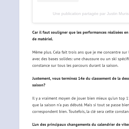
Une publication partagée par Justin Muris
Car il faut souligner que les performances réalisées e
de matériel.
Même plus. Cela fait trois ans que je me concentre sur 
avec des bases solides: une chaussure ou un ski spécifi
constance sur tous les parcours durant la saison.
Justement, vous terminez 14
e
du classement de la desce
saison?
Il y a vraiment moyen de jouer bien mieux qu’un top 15 
que la saison n’a pas débuté. Mais si tout se passe bien,
correspondent bien. Toutefois, la clé sera cette constan
L’un des principaux changements du calendrier de vite