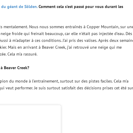
 du géant de Sölden.
Comment cela s’est passé pour vous durant les
is mentalement. Nous nous sommes entraînés à Copper Mountain, sur un
eige froide qui freinait beaucoup, car elle n’était pas injectée d’eau. Dès
 réussi à m’adapter à ces conditions. J’ai pris des valises. Après deux semain
 skier. Mais en arrivant à Beaver Creek, j’ai retrouvé une neige qui me
cée. Cela m’a rassuré.
 à Beaver Creek?
ampion du monde à l’entraînement, surtout sur des pistes faciles. Cela m’a
i veut performer. Je suis surtout satisfait des décisions prises cet été sur