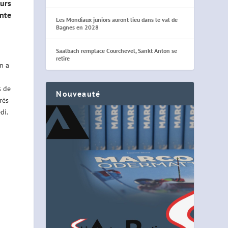
eurs
ente
Les Mondiaux juniors auront lieu dans le val de
Bagnes en 2028
Saalbach remplace Courchevel, Sankt Anton se
retire
n a
s de
Nouveauté
rès
di.