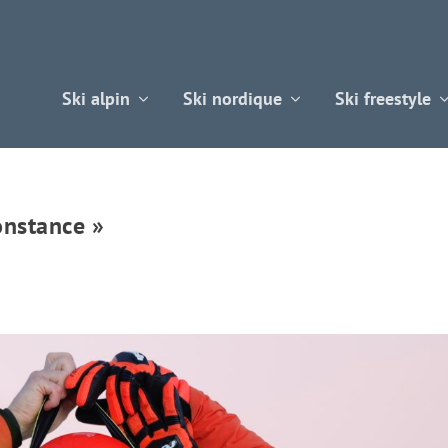
Ski alpin
Ski nordique
Ski freestyle
onstance »