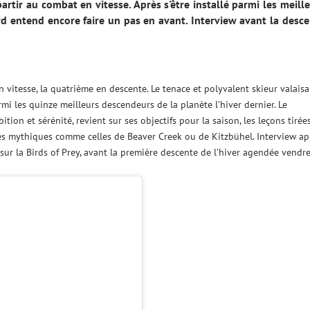
partir au combat en vitesse. Après s'être installé parmi les meill
d entend encore faire un pas en avant. Interview avant la desc
 vitesse, la quatrième en descente. Le tenace et polyvalent skieur valaisa
rmi les quinze meilleurs descendeurs de la planète l’hiver dernier. Le
on et sérénité, revient sur ses objectifs pour la saison, les leçons tirée
es mythiques comme celles de Beaver Creek ou de Kitzbühel. Interview ap
r la Birds of Prey, avant la première descente de l’hiver agendée vendre