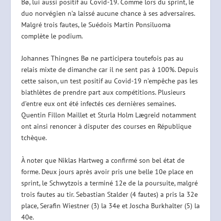
Bø, lui aussi positif au Covid-19. Comme lors du sprint, le
duo norvégien n’a laissé aucune chance à ses adversaires.
Malgré trois fautes, le Suédois Martin Ponsiluoma
complète le podium.
Johannes Thingnes Bø ne participera toutefois pas au
relais mixte de dimanche car il ne sent pas à 100%. Depuis
cette saison, un test positif au Covid-19 n’empêche pas les
biathlètes de prendre part aux compétitions. Plusieurs
d’entre eux ont été infectés ces dernières semaines.
Quentin Fillon Maillet et Sturla Holm Lægreid notamment
ont ainsi renoncer à disputer des courses en République
tchèque.
À noter que Niklas Hartweg a confirmé son bel état de
forme. Deux jours après avoir pris une belle 10e place en
sprint, le Schwytzois a terminé 12e de la poursuite, malgré
trois fautes au tir. Sebastian Stalder (4 fautes) a pris la 32e
place, Serafin Wiestner (3) la 34e et Joscha Burkhalter (5) la
40e.