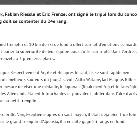
 Fabian Riessle et Eric Frenzel ont signé le triplé lors du conc
 doit se contenter du 24e rang.
d tremplin et 10 km de ski de fond a offert son lot d’émotions ce mardi.
parler la supériorité de leur équipe pour s’offrir un triplé. Dans l’ordre, 
Frenzel au 3 premières places.
ique. Respectivement 5e, 6e et 4e après le saut, ils se sont rapidement
 trois meilleurs sauteurs du jour, à savoir Akito Watabe, Jarl Magnus Riiber
 en mesure de viser une médaille, le Japonais (finalement 5e) et le Norvégi
, les Allemands étaient intouchables et pouvaient jubiler dans l’aire d’arri
ve au petit tremplin.
e brillé. Vingt-septième après un saut moyen, il était déjà bien trop loin
ur le grand tremplin d’Alpensia, il a ensuite gagné 3 rangs en fond.