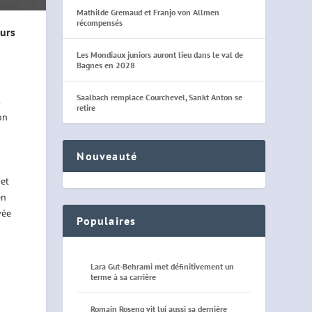
Mathilde Gremaud et Franjo von Allmen
récompensés
ours
Les Mondiaux juniors auront lieu dans le val de
Bagnes en 2028
Saalbach remplace Courchevel, Sankt Anton se
retire
on
Nouveauté
 et
en
vée
Populaires
Lara Gut-Behrami met définitivement un
terme à sa carrière
Romain Roseng vit lui aussi sa dernière