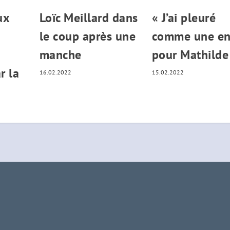
ux
Loïc Meillard dans
« J’ai pleuré
le coup après une
comme une en
manche
pour Mathilde
r la
16.02.2022
15.02.2022