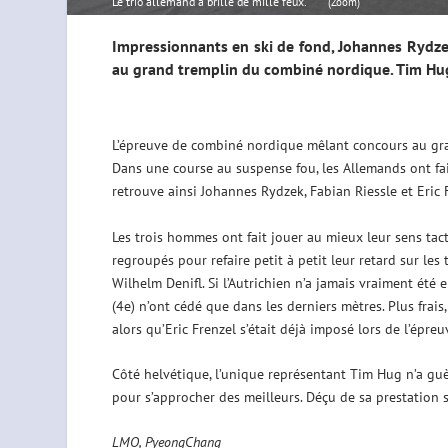
Le trio allemand a brillé de mille feux.
(Zoom)
Impressionnants en ski de fond, Johannes Rydzek,
au grand tremplin du combiné nordique. Tim Hug
L’épreuve de combiné nordique mêlant concours au gran
Dans une course au suspense fou, les Allemands ont fait 
retrouve ainsi Johannes Rydzek, Fabian Riessle et Eric 
Les trois hommes ont fait jouer au mieux leur sens tact
regroupés pour refaire petit à petit leur retard sur les
Wilhelm Denifl. Si l’Autrichien n’a jamais vraiment été
(4e) n’ont cédé que dans les derniers mètres. Plus frais
alors qu’Eric Frenzel s’était déjà imposé lors de l’épreu
Côté helvétique, l’unique représentant Tim Hug n’a guèr
pour s’approcher des meilleurs. Déçu de sa prestation s
LMO, PyeongChang