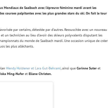
ux Mondiaux de Saalbach avec l’épreuve féminine
mardi
avant les
 courses palpitantes avec les plus grandes stars du ski. On fait le tour
vorisée par certains, détestée par d’autres. Ressuscitée avec un nouveau
 et un technicien au lieu d’avoir des skieurs polyvalents disputant les
 Championnats du monde de Saalbach mardi. Une occasion unique de créer
uos les plus alléchants.
plan
Wendy Holdener et Lara Gut-Behrami
, ainsi que
Corinne Suter
et
iska Ming-Nufer
et
Eliane Christen.