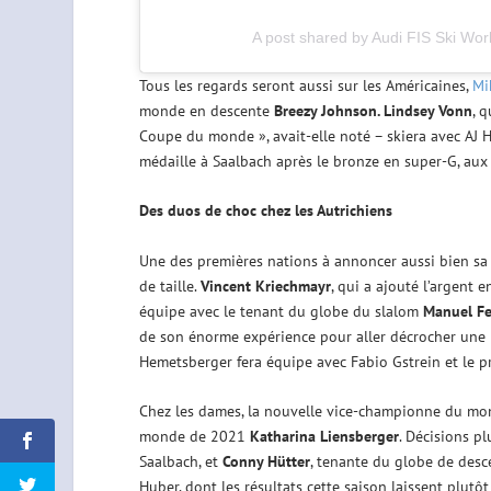
A post shared by Audi FIS Ski Wor
Tous les regards seront aussi sur les Américaines,
Mi
monde en descente
Breezy Johnson. Lindsey Vonn
, 
Coupe du monde », avait-elle noté – skiera avec AJ 
médaille à Saalbach après le bronze en super-G, aux
Des duos de choc chez les Autrichiens
Une des premières nations à annoncer aussi bien sa 
de taille.
Vincent Kriechmayr
, qui a ajouté l’argent
équipe avec le tenant du globe du slalom
Manuel Fe
de son énorme expérience pour aller décrocher une 
Hemetsberger fera équipe avec Fabio Gstrein et le 
Chez les dames, la nouvelle vice-championne du m
monde de 2021
Katharina Liensberger
. Décisions p
Saalbach, et
Conny Hütter
, tenante du globe de desc
Huber, dont les résultats cette saison laissent plutô