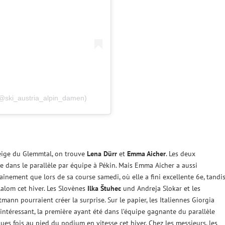
 (@ski_austria_alpin_damen)
 neige du Glemmtal, on trouve
Lena Dürr
et
Emma Aicher
. Les deux
 dans le parallèle par équipe à Pékin. Mais Emma Aicher a aussi
aînement que lors de sa course samedi, où elle a fini excellente 6e, tandi
lalom cet hiver. Les Slovènes
Ilka Štuhec
und Andreja Slokar et les
mann pourraient créer la surprise. Sur le papier, les Italiennes Giorgia
ntéressant, la première ayant été dans l’équipe gagnante du parallèle
ues fois au pied du podium en vitesse cet hiver. Chez les messieurs, les