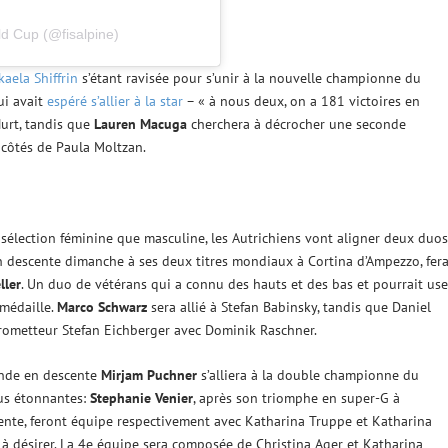
ld Cup (@fisalpine)
kaela Shiffrin
s’étant ravisée pour s’unir à la nouvelle championne du
qui avait
espéré s’allier à la star
– « à nous deux, on a 181 victoires en
Hurt, tandis que
Lauren Macuga
cherchera à décrocher une seconde
 côtés de Paula Moltzan.
sélection féminine que masculine, les Autrichiens vont aligner deux duo
 en descente dimanche à ses deux titres mondiaux à Cortina d’Ampezzo, fer
ller
. Un duo de vétérans qui a connu des hauts et des bas et pourrait use
médaille.
Marco Schwarz
sera allié à Stefan Babinsky, tandis que Daniel
prometteur Stefan Eichberger avec Dominik Raschner.
onde en descente
Mirjam Puchner
s’alliera à la double championne du
lus étonnantes:
Stephanie Venier
, après son triomphe en super-G à
ente, feront équipe respectivement avec Katharina Truppe et Katharina
t à désirer. La 4e équipe sera composée de Christina Ager et Katharina