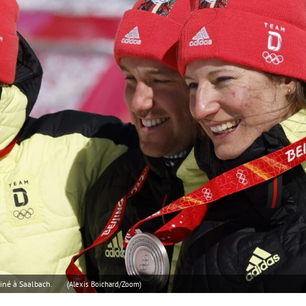
iné à Saalbach.
(Alexis Boichard/Zoom)