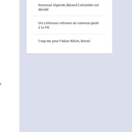
Immense légende, Roland Collombin est
décédé
Urs Lehmann retrouve un nouveau poste
à la FIS
Coup dur pour Fabian Bösch, blessé
s
a
r