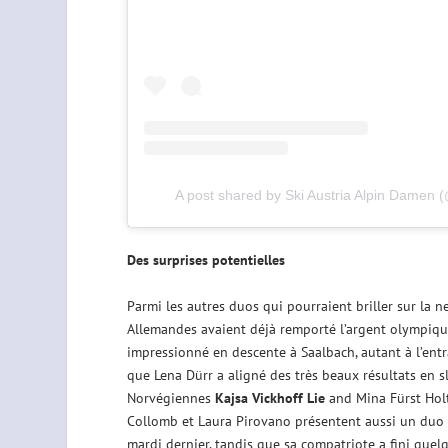
A post shared by Ski Austria Alpin Damen
Des surprises potentielles
Parmi les autres duos qui pourraient briller sur la
Allemandes avaient déjà remporté l’argent olympique
impressionné en descente à Saalbach, autant à l’entr
que Lena Dürr a aligné des très beaux résultats en s
Norvégiennes
Kajsa Vickhoff Lie
and Mina Fürst Holt
Collomb et Laura Pirovano présentent aussi un duo i
mardi dernier, tandis que sa compatriote a fini quelq