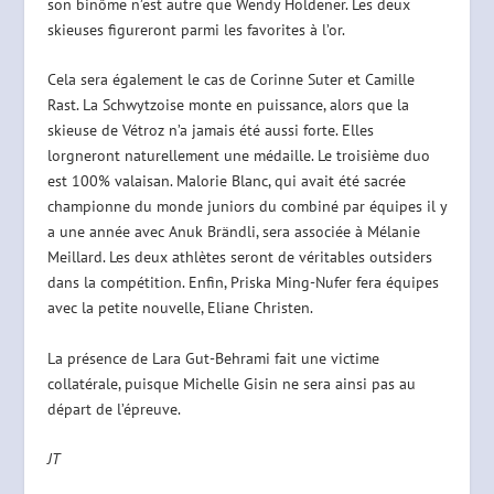
son binôme n’est autre que Wendy Holdener. Les deux
skieuses figureront parmi les favorites à l’or.
Cela sera également le cas de Corinne Suter et Camille
Rast. La Schwytzoise monte en puissance, alors que la
skieuse de Vétroz n’a jamais été aussi forte. Elles
lorgneront naturellement une médaille. Le troisième duo
est 100% valaisan. Malorie Blanc, qui avait été sacrée
championne du monde juniors du combiné par équipes il y
a une année avec Anuk Brändli, sera associée à Mélanie
Meillard. Les deux athlètes seront de véritables outsiders
dans la compétition. Enfin, Priska Ming-Nufer fera équipes
avec la petite nouvelle, Eliane Christen.
La présence de Lara Gut-Behrami fait une victime
collatérale, puisque Michelle Gisin ne sera ainsi pas au
départ de l’épreuve.
JT