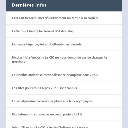
Dernières infos
Lara Gut-Behrami met définitivement un terme à sa carrière
Cette fois, Christophe Torrent doit dire stop
Immense légende, Roland Collombin est décédé
Nicolas Hale-Woods: « Le CIO ne nous demande pas de changer le
freeride »
Le freeride obtient sa reconnaissance olympique pour 2030
Les sites pour les JO Alpes 2030 sont connus
Le ski-alpinisme conserve sa place aux Jeux olympiques
Urs Lehmann retrouve un nouveau poste à la FIS
Johan Eliasch: « Le CIO a tenté d’influencer le vote »