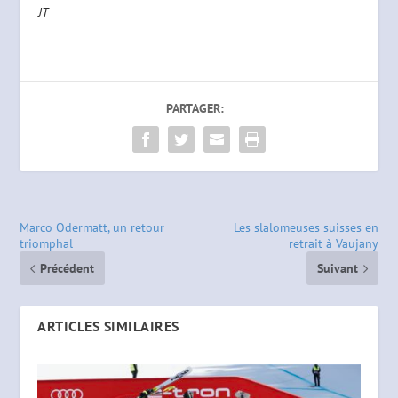
JT
PARTAGER:
Marco Odermatt, un retour
Les slalomeuses suisses en
triomphal
retrait à Vaujany
Précédent
Suivant
ARTICLES SIMILAIRES