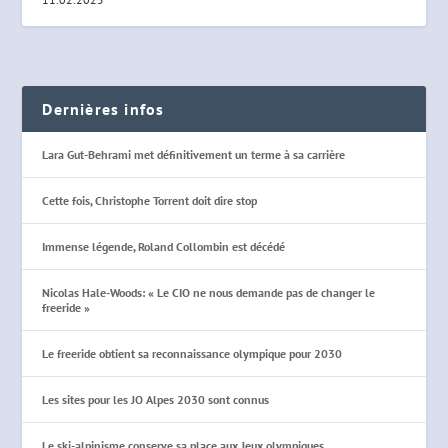
Dernières infos
Lara Gut-Behrami met définitivement un terme à sa carrière
Cette fois, Christophe Torrent doit dire stop
Immense légende, Roland Collombin est décédé
Nicolas Hale-Woods: « Le CIO ne nous demande pas de changer le
freeride »
Le freeride obtient sa reconnaissance olympique pour 2030
Les sites pour les JO Alpes 2030 sont connus
Le ski-alpinisme conserve sa place aux Jeux olympiques