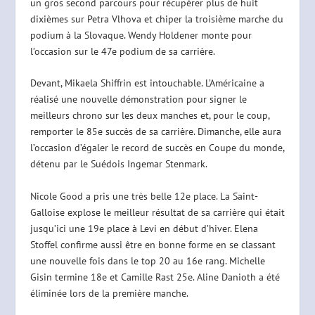
un gros second parcours pour récupérer plus de huit
dixièmes sur Petra Vlhova et chiper la troisième marche du
podium à la Slovaque. Wendy Holdener monte pour
l’occasion sur le 47e podium de sa carrière.
Devant, Mikaela Shiffrin est intouchable. L’Américaine a
réalisé une nouvelle démonstration pour signer le
meilleurs chrono sur les deux manches et, pour le coup,
remporter le 85e succès de sa carrière. Dimanche, elle aura
l’occasion d’égaler le record de succès en Coupe du monde,
détenu par le Suédois Ingemar Stenmark.
Nicole Good a pris une très belle 12e place. La Saint-
Galloise explose le meilleur résultat de sa carrière qui était
jusqu’ici une 19e place à Levi en début d’hiver. Elena
Stoffel confirme aussi être en bonne forme en se classant
une nouvelle fois dans le top 20 au 16e rang. Michelle
Gisin termine 18e et Camille Rast 25e. Aline Danioth a été
éliminée lors de la première manche.