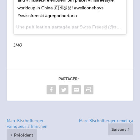
and @rafael.kreienbuehl 5th place! @fisfreestyle
worldcup in China 🇨🇳🥈🥉! #welldoneboys
#swissfreeski #gregorioartorio
Une publication partagée par
Swiss Freeski
(@swissfreeski) le
LMO
PARTAGER:
Marc Bischofberger
Marc Bischofberger remet ça
vainqueur à Innichen
Suivant
Précédent