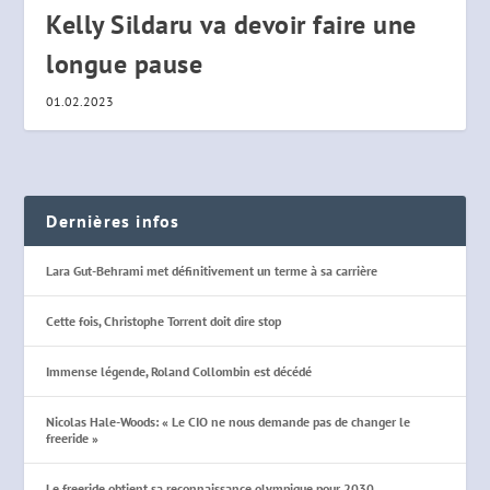
Kelly Sildaru va devoir faire une
longue pause
01.02.2023
Dernières infos
Lara Gut-Behrami met définitivement un terme à sa carrière
Cette fois, Christophe Torrent doit dire stop
Immense légende, Roland Collombin est décédé
Nicolas Hale-Woods: « Le CIO ne nous demande pas de changer le
freeride »
Le freeride obtient sa reconnaissance olympique pour 2030