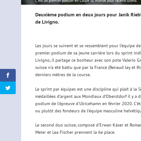
C'est un premier podium en Coupe du monde pour Valerio Grond.
Deuxième podium en deux jours pour Janik Riebli
de Livigno.
Les jours se suivent et se ressemblent pour l’équipe de
premier podium de sa jeune carrière lors du sprint indi
Livigno, il partage ce bonheur avec son pote Valerio 
suisse n’a été battu que par la France (Renaud Jay et Ri
derniers mètres de la course.
Le sprint par équipes est une discipline qui plaît à la
médaillées d’argent aux Mondiaux d’Oberstdorf il y a 
podium de l’épreuve d’Ulricehamn en février 2020. C’était
ou plutôt des fondeurs de l’équipe masculine helvéti
Le second duo suisse, composé d’Erwan Käser et Roman Fu
Meier et Lea Fischer prennent la 6e place.