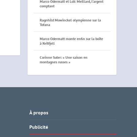
Marco Odermatt et Loïc Meillard, l’argent
comptant
Ragnhild Mowinckel olympienne sur la
Tofana
Marco Odermatt monte enfin sur la boîte
à Kvitfjell
Corinne Suter: « Une saison en
montagnes russes »
À propos
Publicité