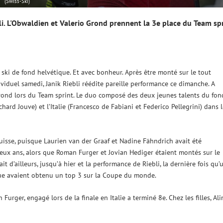
(Swiss-Ski)
. L'Obwaldien et Valerio Grond prennent la 3e place du Team sp
 ski de fond helvétique. Et avec bonheur. Après être monté sur le tout
viduel samedi, Janik Riebli réédite pareille performance ce dimanche. A
Grond lors du Team sprint. Le duo composé des deux jeunes talents du fon
chard Jouve) et l’Italie (Francesco de Fabiani et Federico Pellegrini) dans 
 Suisse, puisque Laurien van der Graaf et Nadine Fähndrich avait été
deux ans, alors que Roman Furger et Jovian Hediger étaient montés sur le
 d’ailleurs, jusqu’à hier et la performance de Riebli, la dernière fois qu’u
que avaient obtenu un top 3 sur la Coupe du monde.
rger, engagé lors de la finale en Italie a terminé 8e. Chez les filles, Ali