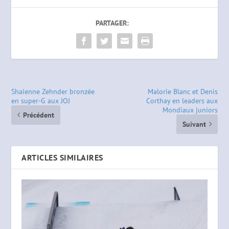
PARTAGER:
Shaienne Zehnder bronzée
Malorie Blanc et Denis
en super-G aux JOJ
Corthay en leaders aux
Mondiaux juniors
Précédent
Suivant
ARTICLES SIMILAIRES