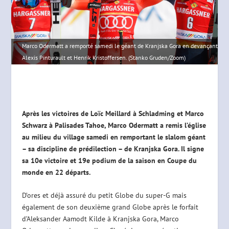
Marco Odermatt a remporté samedi le géant de Kranjska Gora en devançant
Alexis Pinturault et Henrik Kristoffersen. (Stanko Gruden/Zoom)
Après les victoires de Loïc Meillard à Schladming et Marco
Schwarz à Palisades Tahoe, Marco Odermatt a remis l’église
au milieu du village samedi en remportant le slalom géant
– sa discipline de prédilection – de Kranjska Gora. Il signe
sa 10e victoire et 19e podium de la saison en Coupe du
monde en 22 départs.
D’ores et déjà assuré du petit Globe du super-G mais
également de son deuxième grand Globe après le forfait
d’Aleksander Aamodt Kilde à Kranjska Gora, Marco