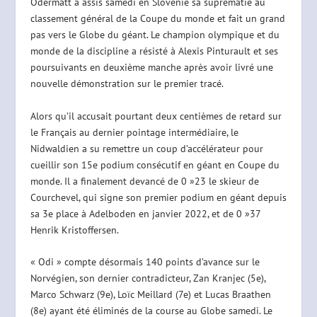
Odermatt a assis samedi en Slovénie sa suprématie au
classement général de la Coupe du monde et fait un grand
pas vers le Globe du géant. Le champion olympique et du
monde de la discipline a résisté à Alexis Pinturault et ses
poursuivants en deuxième manche après avoir livré une
nouvelle démonstration sur le premier tracé.
Alors qu’il accusait pourtant deux centièmes de retard sur
le Français au dernier pointage intermédiaire, le
Nidwaldien a su remettre un coup d’accélérateur pour
cueillir son 15e podium consécutif en géant en Coupe du
monde. Il a finalement devancé de 0 »23 le skieur de
Courchevel, qui signe son premier podium en géant depuis
sa 3e place à Adelboden en janvier 2022, et de 0 »37
Henrik Kristoffersen.
« Odi » compte désormais 140 points d’avance sur le
Norvégien, son dernier contradicteur, Zan Kranjec (5e),
Marco Schwarz (9e), Loïc Meillard (7e) et Lucas Braathen
(8e) ayant été éliminés de la course au Globe samedi. Le