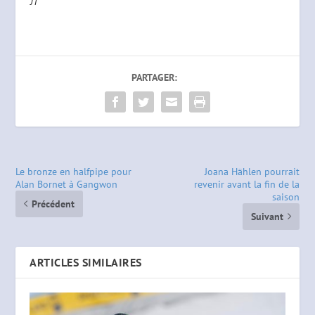
JT
PARTAGER:
Le bronze en halfpipe pour
Joana Hählen pourrait
Alan Bornet à Gangwon
revenir avant la fin de la
saison
Précédent
Suivant
ARTICLES SIMILAIRES