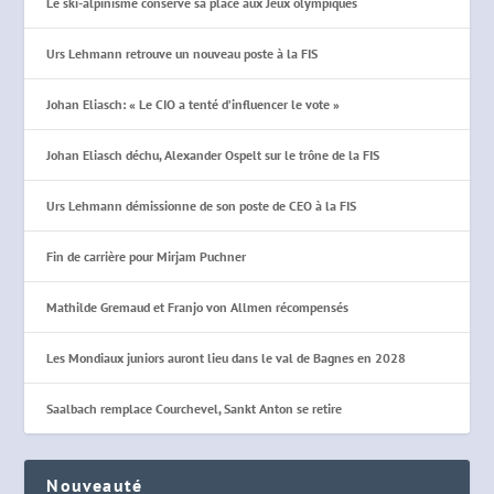
Le ski-alpinisme conserve sa place aux Jeux olympiques
Urs Lehmann retrouve un nouveau poste à la FIS
Johan Eliasch: « Le CIO a tenté d’influencer le vote »
Johan Eliasch déchu, Alexander Ospelt sur le trône de la FIS
Urs Lehmann démissionne de son poste de CEO à la FIS
Fin de carrière pour Mirjam Puchner
Mathilde Gremaud et Franjo von Allmen récompensés
Les Mondiaux juniors auront lieu dans le val de Bagnes en 2028
Saalbach remplace Courchevel, Sankt Anton se retire
Nouveauté