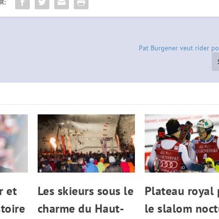
R:
Pat Burgener veut rider pou
r et
Les skieurs sous le
Plateau royal
stoire
charme du Haut-
le slalom noc