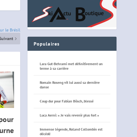
r le Brésil
Suivant
Populaires
Lara Gut-Behrami met définitivement un
terme à sa carrière
Romain Roseng vit lui aussi sa dernière
danse
Coup dur pour Fabian Bösch, blessé
Luca Aerni: « Je vais revenir plus fort »
 pour
turne
Immense légende, Roland Collombin est
décédé