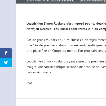
Simon Rueland s'est imposé de nouveau.
(Millo Moravski/Zoom)
L’Autrichien Simon Rueland s’est imposé pour la deux
Norefjell mercredi. Les Suisses sont restés loin du com
Pas de gros résultats pour les Suisses à Norefjell mercre
que 14e du premier slalom du week-end, tandis que San
Une place fixe en Coupe du monde l’an prochain sera v
L’Autrichien Simon Rueland, ayant signé une première v
malgré une catastrophique seconde manche. Le nouvea
Fabian Ax Swartz.
SSW