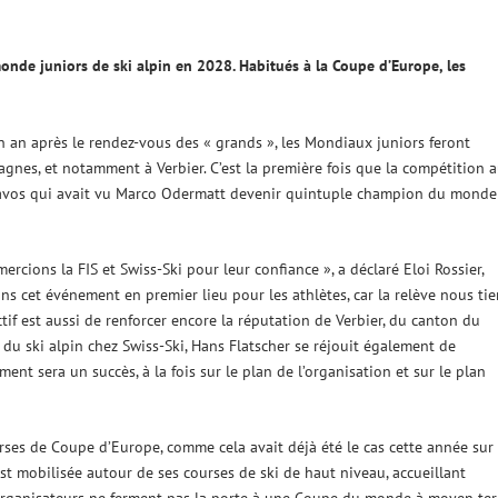
onde juniors de ski alpin en 2028. Habitués à la Coupe d’Europe, les
n an après le rendez-vous des « grands », les Mondiaux juniors feront
agnes, et notamment à Verbier. C’est la première fois que la compétition 
à Davos qui avait vu Marco Odermatt devenir quintuple champion du monde
rcions la FIS et Swiss-Ski pour leur confiance », a déclaré Eloi Rossier,
s cet événement en premier lieu pour les athlètes, car la relève nous tie
if est aussi de renforcer encore la réputation de Verbier, du canton du
r du ski alpin chez Swiss-Ski, Hans Flatscher se réjouit également de
t sera un succès, à la fois sur le plan de l’organisation et sur le plan
rses de Coupe d’Europe, comme cela avait déjà été le cas cette année sur 
est mobilisée autour de ses courses de ski de haut niveau, accueillant