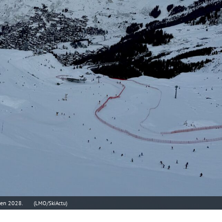
e en 2028.
(LMO/SkiActu)