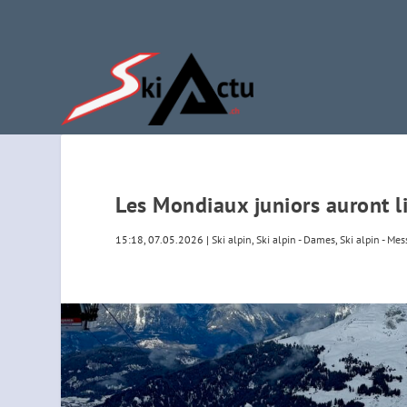
Les Mondiaux juniors auront l
15:18, 07.05.2026
|
Ski alpin
,
Ski alpin - Dames
,
Ski alpin - Mes