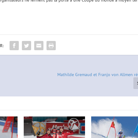
rganisateurs ne ferment pas la porte à une Coupe du monde à moyen te
R:
Mathilde Gremaud et Franjo von Allmen r