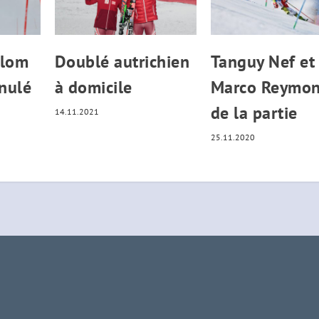
alom
Doublé autrichien
Tanguy Nef et
nulé
à domicile
Marco Reymo
de la partie
14.11.2021
25.11.2020