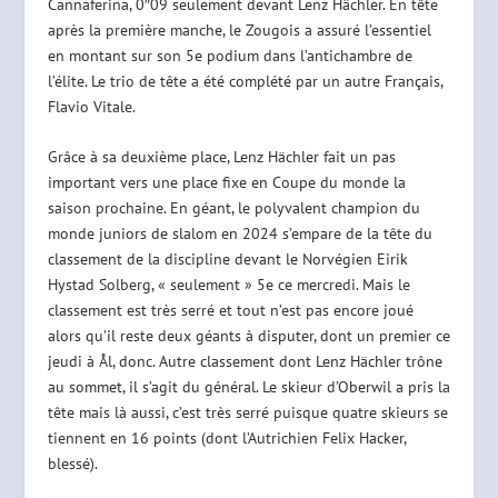
Cannaferina, 0″09 seulement devant Lenz Hächler. En tête
après la première manche, le Zougois a assuré l’essentiel
en montant sur son 5e podium dans l’antichambre de
l’élite. Le trio de tête a été complété par un autre Français,
Flavio Vitale.
Grâce à sa deuxième place, Lenz Hächler fait un pas
important vers une place fixe en Coupe du monde la
saison prochaine. En géant, le polyvalent champion du
monde juniors de slalom en 2024 s’empare de la tête du
classement de la discipline devant le Norvégien Eirik
Hystad Solberg, « seulement » 5e ce mercredi. Mais le
classement est très serré et tout n’est pas encore joué
alors qu’il reste deux géants à disputer, dont un premier ce
jeudi à Ål, donc. Autre classement dont Lenz Hächler trône
au sommet, il s’agit du général. Le skieur d’Oberwil a pris la
tête mais là aussi, c’est très serré puisque quatre skieurs se
tiennent en 16 points (dont l’Autrichien Felix Hacker,
blessé).