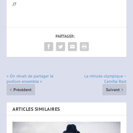
JT
PARTAGER:
« On rêvait de partager le
La minute olympique –
podium ensemble »
Camille Rast
Précédent
Suivant
ARTICLES SIMILAIRES