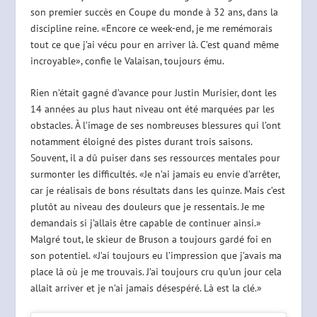
son premier succès en Coupe du monde à 32 ans, dans la
discipline reine. «Encore ce week-end, je me remémorais
tout ce que j’ai vécu pour en arriver là. C’est quand même
incroyable», confie le Valaisan, toujours ému.
Rien n’était gagné d’avance pour Justin Murisier, dont les
14 années au plus haut niveau ont été marquées par les
obstacles. À l’image de ses nombreuses blessures qui l’ont
notamment éloigné des pistes durant trois saisons.
Souvent, il a dû puiser dans ses ressources mentales pour
surmonter les difficultés. «Je n’ai jamais eu envie d’arrêter,
car je réalisais de bons résultats dans les quinze. Mais c’est
plutôt au niveau des douleurs que je ressentais. Je me
demandais si j’allais être capable de continuer ainsi.»
Malgré tout, le skieur de Bruson a toujours gardé foi en
son potentiel. «J’ai toujours eu l’impression que j’avais ma
place là où je me trouvais. J’ai toujours cru qu’un jour cela
allait arriver et je n’ai jamais désespéré. Là est la clé.»